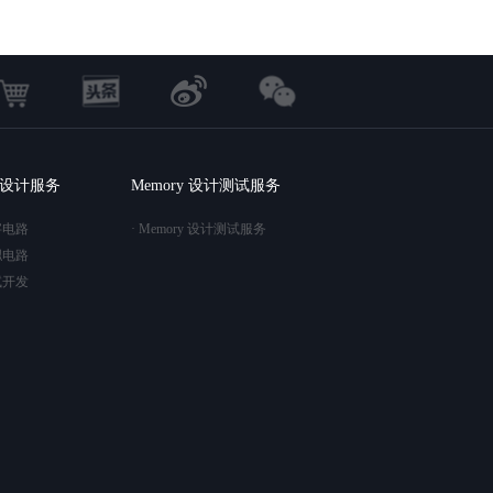
C 设计服务
Memory 设计测试服务
字电路
· Memory 设计测试服务
拟电路
试开发