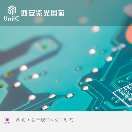
首 页
关于我们
公司动态
>
>