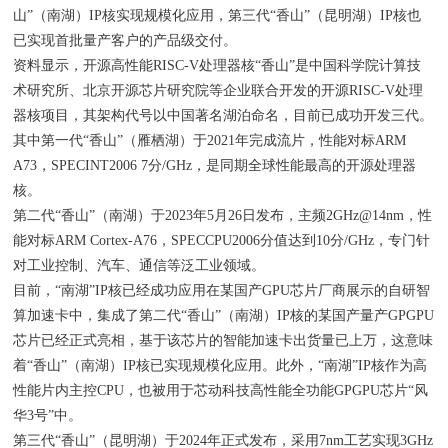
山”（南湖）IP核实现规模化应用，第三代“香山”（昆明湖）IP核也
已实现首批量产客户的产品级交付。
资料显示，开源高性能RISC-V处理器核“香山”是中国科学院计算技
术研究所、北京开源芯片研究院等企业联合开发的开源RISC-V处理
器核项目，其架构代号以中国著名湖泊命名，目前已成功开发三代。
其中第一代“香山”（雁栖湖）于2021年完成流片，性能对标ARM
A73，SPECINT2006 7分/GHz，是同期全球性能最高的开源处理器
核。
第二代“香山”（南湖）于2023年5月26日发布，主频2GHz@14nm，性
能对标ARM Cortex-A76，SPECCPU2006分值达到10分/GHz，专门针
对工业控制、汽车、通信等泛工业领域。
目前，“南湖”IP核已经成功应用在某国产GPU芯片厂商展示的自研智
算加速卡中，集成了第二代“香山”（南湖）IP核的某国产量产GPGPU
芯片已经正式亮相，基于该芯片的智能加速卡出货量已上万，这意味
着“香山”（南湖）IP核已实现规模化应用。此外，“南湖”IP核作为高
性能片内主控CPU，也被用于芯动科技高性能全功能GPGPU芯片“风
华3号”中。
第三代“香山”（昆明湖）于2024年正式发布，采用7nm工艺实现3GHz