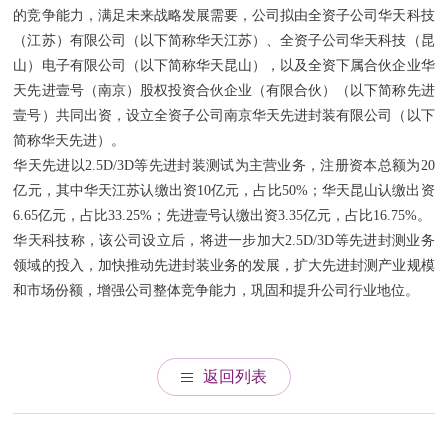
的竞争能力，满足未来战略发展需要，公司拟由全资子公司华天科技
（江苏）有限公司（以下简称华天江苏）、全资子公司华天科技（昆
山）电子有限公司（以下简称华天昆山），以及全资下属合伙企业华
天先进壹号（南京）股权投资合伙企业（有限合伙）（以下简称先进
壹号）共同出资，设立全资子公司南京华天先进封装有限公司（以下
简称华天先进）。
华天先进以2.5D/3D等先进封装测试为主营业务，注册资本总额为20
亿元，其中华天江苏认缴出资10亿元，占比50%；华天昆山认缴出资
6.65亿元，占比33.25%；先进壹号认缴出资3.35亿元，占比16.75%。
华天科技称，该公司设立后，将进一步加大2.5D/3D等先进封测业务
领域的投入，加快推动先进封装业务的发展，扩大先进封测产业规模
和市场份额，增强公司整体竞争能力，巩固和提升公司行业地位。
返回列表