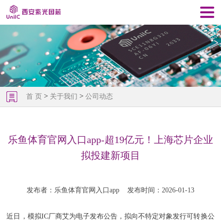
>
>
首 页
关于我们
公司动态
乐鱼体育官网入口app-超19亿元！上海芯片企业
拟投建新项目
发布者：乐鱼体育官网入口app
发布时间：2026-01-13
近日，模拟IC厂商艾为电子发布公告，拟向不特定对象发行可转换公