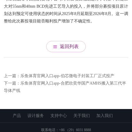
大对55nm和40nm BCD先进工艺导入的投入，并将部分募投项目原计
划达到预定可使用状态的时间从2025年8月延期至2026年8月。这一调
整给此次募投项目能否顺利投产增加了不确定性。
返回列表
上一篇：乐鱼体育官网入口app-伯芯微电子封装工厂正式投产
下一篇：乐鱼体育官网入口app-合肥欣奕华国产AMHS搬入第三代半
导体产线‌
产品
设计服务
支持中心
关于我们
加入我们
联系电话：+86 （29）6031 8888