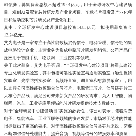
司债券，募集资金总额不超过19.01亿元，用于全球研发中心建设项
目、端侧AI及配套芯片研发及产业化项目、车载芯片研发及产业化项
目和运动控制芯片研发及产业化项目。
其中，全球研发中心建设项目总投资14.85亿元，拟使用募集资金
12.24亿元。
艾为电子是一家专注于高性能数模混合信号、电源管理、信号链的集
成电路设计企业，主营业务为集成电路芯片研发和销售。公司产品广
泛应用于智能手机、物联网、工业控制等领域。
关于此次募资，艾为电子强调，“全球研发中心建设项目”将重点建设
专业化研发实验室，其中包括可靠性实验室与通用实验室（触觉反馈
实验室、光学防抖实验室、音频静音室、调音室和射频屏蔽室），用
以支撑公司高性能数模混合信号芯片、电源管理芯片、信号链芯片三
大核心产品线，满足公司未来新兴产品的研发需求，为人工智能、物
联网、汽车、工业等应用领域的芯片研发提供技术支撑能力。
对于“全球研发中心建设项目”实施的必要性，该公司表示，随着消费
电子、智能汽车、工业互联等领域的快速发展，市场对于芯片的性能
指标提出了更高的要求。对于高性能数模混合信号类芯片来说，需要
不断加强信号处理能力，提升音频、视频等信号的转换效率和质量；