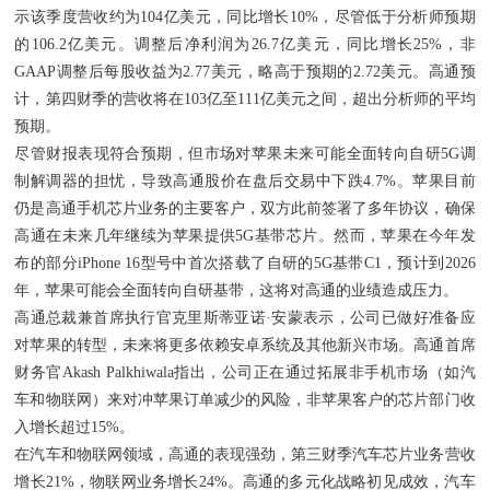
示该季度营收约为104亿美元，同比增长10%，尽管低于分析师预期
的106.2亿美元。调整后净利润为26.7亿美元，同比增长25%，非
GAAP调整后每股收益为2.77美元，略高于预期的2.72美元。高通预
计，第四财季的营收将在103亿至111亿美元之间，超出分析师的平均
预期。
尽管财报表现符合预期，但市场对苹果未来可能全面转向自研5G调
制解调器的担忧，导致高通股价在盘后交易中下跌4.7%。苹果目前
仍是高通手机芯片业务的主要客户，双方此前签署了多年协议，确保
高通在未来几年继续为苹果提供5G基带芯片。然而，苹果在今年发
布的部分iPhone 16型号中首次搭载了自研的5G基带C1，预计到2026
年，苹果可能会全面转向自研基带，这将对高通的业绩造成压力。
高通总裁兼首席执行官克里斯蒂亚诺·安蒙表示，公司已做好准备应
对苹果的转型，未来将更多依赖安卓系统及其他新兴市场。高通首席
财务官Akash Palkhiwala指出，公司正在通过拓展非手机市场（如汽
车和物联网）来对冲苹果订单减少的风险，非苹果客户的芯片部门收
入增长超过15%。
在汽车和物联网领域，高通的表现强劲，第三财季汽车芯片业务营收
增长21%，物联网业务增长24%。高通的多元化战略初见成效，汽车