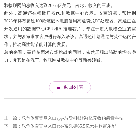
和物联网的总收入达到26.65亿美元，占QCT收入的三成。
此外，高通还在积极开拓PC和数据中心市场。安蒙透露，预计到
2026年将有超过100款笔记本电脑使用高通骁龙PC处理器。高通正在
开发通用的数据中心CPU和AI推理芯片，专注于超大规模企业的需
求，并与多家潜在客户进行深入洽谈。高通还计划通过与英伟达的合
作，推动高性能节能计算的发展。
总的来看，高通在面对市场挑战的同时，依然展现出强劲的增长潜
力，尤其是在汽车、物联网及数据中心等新兴领域。
返回列表
上一篇：乐鱼体育官网入口app-芯导科技拟4亿元收购瞬雷科技
下一篇：乐鱼体育官网入口app-富乐德65.5亿元并购富乐华