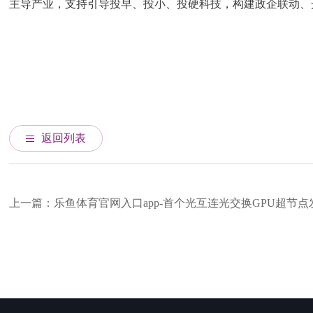
主导产业，支持引导投早、投小、投硬科技，构建政企联动、
返回列表
上一篇：乐鱼体育官网入口app-首个光互连光交换GPU超节点