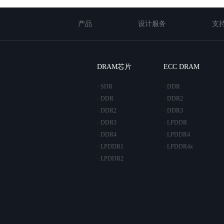
产品
设计服务
支
DRAM芯片
ECC DRAM
· SDR
· DDR
· DDR
· DDR2
· DDR2
· DDR3
· DDR3
· LPDDR
· DDR4
· LPDDR4
· LPDDR1
· LPDDR4x
· LPDDR2