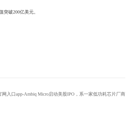
突破200亿美元。
入口app-Ambiq Micro启动美股IPO，系一家低功耗芯片厂商