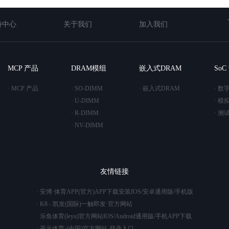
持中心
关于我们
加入我们
MCP 产品
DRAM模组
嵌入式DRAM
So
· MCP 产品
· SO-DIMM
· 嵌入式DRAM
· 数
· U-DIMM
· 模
· R-DIMM
· 测
· NV-DIMM
友情链接
· 安博·体育APP(官方)APP下载安装IOS/安卓通用版/手机版
· K8 - 凯发(国际)一触即发·官方网站
· 乐鱼体育(leyu)官方网站IOS/Android通用版/手机APP下载
· 开元体育·(中国)官方网站-登录入口