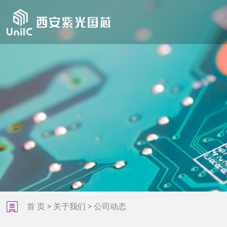
首 页
关于我们
公司动态
>
>