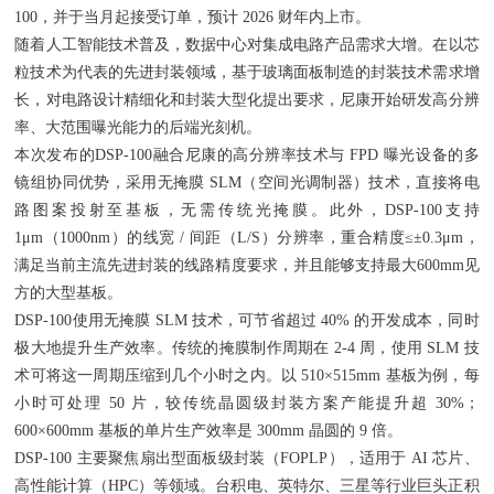
100，并于当月起接受订单，预计 2026 财年内上市。
随着人工智能技术普及，数据中心对集成电路产品需求大增。在以芯
粒技术为代表的先进封装领域，基于玻璃面板制造的封装技术需求增
长，对电路设计精细化和封装大型化提出要求，尼康开始研发高分辨
率、大范围曝光能力的后端光刻机。
本次发布的DSP-100融合尼康的高分辨率技术与 FPD 曝光设备的多
镜组协同优势，采用无掩膜 SLM（空间光调制器）技术，直接将电
路图案投射至基板，无需传统光掩膜。此外，DSP-100支持
1μm（1000nm）的线宽 / 间距（L/S）分辨率，重合精度≤±0.3μm，
满足当前主流先进封装的线路精度要求，并且能够支持最大600mm见
方的大型基板。
DSP-100使用无掩膜 SLM 技术，可节省超过 40% 的开发成本，同时
极大地提升生产效率。传统的掩膜制作周期在 2-4 周，使用 SLM 技
术可将这一周期压缩到几个小时之内。以 510×515mm 基板为例，每
小时可处理 50 片，较传统晶圆级封装方案产能提升超 30%；
600×600mm 基板的单片生产效率是 300mm 晶圆的 9 倍。
DSP-100 主要聚焦扇出型面板级封装（FOPLP），适用于 AI 芯片、
高性能计算（HPC）等领域。台积电、英特尔、三星等行业巨头正积