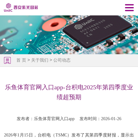
>
>
首 页
关于我们
公司动态
乐鱼体育官网入口app-台积电2025年第四季度业
绩超预期
发布者：乐鱼体育官网入口app
发布时间：2026-01-26
2026年1月15日，台积电（TSMC）发布了其第四季度财报，显示出