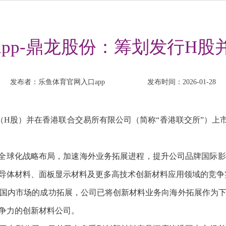
pp-鼎龙股份：筹划发行H
发布者：乐鱼体育官网入口app
发布时间：2026-01-28
（H股）并在香港联合交易所有限公司（简称“香港联交所”）
全球化战略布局，加速海外业务拓展进程，提升公司品牌国际
导体材料、面板显示材料及更多高技术创新材料应用领域的竞争
国内市场的成功拓展，公司已将创新材料业务向海外拓展作为
争力的创新材料公司。