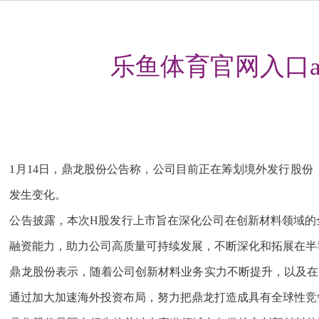
乐鱼体育官网入口a
1月14日，鼎龙股份公告称，公司目前正在筹划境外发行股份
发生变化。
公告披露，本次H股发行上市旨在深化公司在创新材料领域的
融资能力，助力公司高质量可持续发展，不断深化和拓展在半
鼎龙股份表示，随着公司创新材料业务实力不断提升，以及在
通过加大加速海外投资布局，努力把鼎龙打造成具有全球性竞