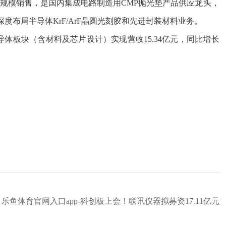
规模销售，是国内集成电路制造用CMP抛光垫产品供应龙头，
度布局半导体KrF/ArF晶圆光刻胶和先进封装材料业务。
公司半导体板块（含材料及芯片设计）实现营收15.34亿元，同比增长
乐鱼体育官网入口app-科创板上会！联讯仪器拟募资17.11亿元