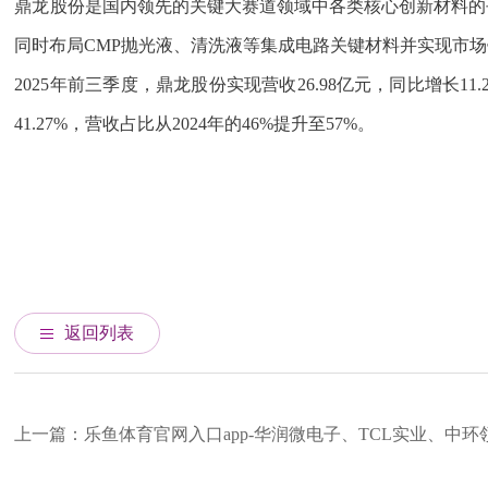
鼎龙股份是国内领先的关键大赛道领域中各类核心创新材料的
同时布局CMP抛光液、清洗液等集成电路关键材料并实现市场销
2025年前三季度，鼎龙股份实现营收26.98亿元，同比增长11
41.27%，营收占比从2024年的46%提升至57%。
返回列表
上一篇：乐鱼体育官网入口app-华润微电子、TCL实业、中