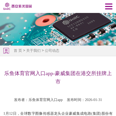
>
>
首 页
关于我们
公司动态
乐鱼体育官网入口app-豪威集团在港交所挂牌上
市
发布者：乐鱼体育官网入口app
发布时间：2026-01-31
1月12日，全球数字图像传感器龙头企业豪威集成电路(集团)股份有