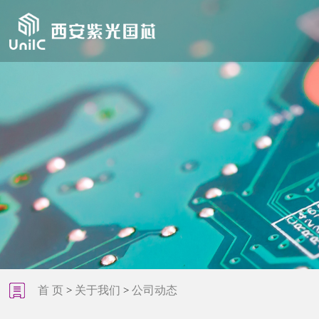
首 页
关于我们
公司动态
>
>