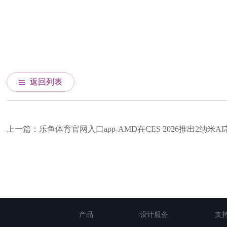
返回列表
上一篇：乐鱼体育官网入口app-AMD在CES 2026推出2纳米A
产品
设计服务
支