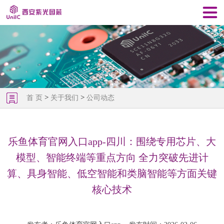
>
>
首 页
关于我们
公司动态
乐鱼体育官网入口app-四川：围绕专用芯片、大
模型、智能终端等重点方向 全力突破先进计
算、具身智能、低空智能和类脑智能等方面关键
核心技术