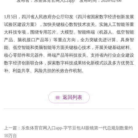
发布者：乐鱼体育官网入口app
发布时间：2026-02-06
1月5日，四川省人民政府办公厅印发《四川省国家数字经济创新发展
试验区建设方案》，加快关键核心数智技术攻关。实施人工智能等重
大科技专项，围绕专用芯片、大模型、智能终端（机器人、低空智能
产品、脑机接口产品等）等重点方向，全力突破先进计算、具身智
能、低空智能和类脑智能等方面关键核心技术，开展关键基础材料、
核心零部件和元器件、终端产品等科技攻关。支持省内行业企业建设
数字经济创新联合体，探索数字科技成果转化新模式以及多方优势互
补、利益共享、风险共担的长效合作机制。
返回列表
上一篇：乐鱼体育官网入口app-字节豆包AI眼镜第一代总规划数量约
10万台