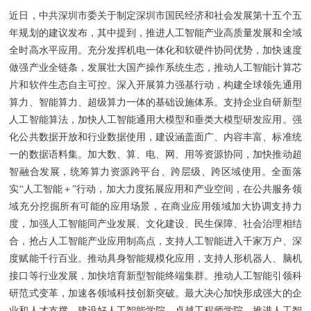
近日，中共深圳市委关于制定深圳市国民经济和社会发展第十五个五
年规划的建议发布，其中提到，推进人工智能产业高质量发展和全域
全时高水平应用。充分发挥机电一体化和软硬件协同优势，加快速度
做强产业全链条，发展壮大国产操作系统生态，推动人工智能计算芯
片和软件生态自主可控。深入开展算力强基行动，构建全球领先通用
算力、智能算力、超级算力一体的基础设施体系。支持企业自研新型
人工智能算法，加快人工智能通用大模型和垂类大模型研发应用。强
化公共数据开放和行业数据使用，建设涵盖面广、内容丰富、标准统
一的数据语料集。加大数、算、电、网、用等资源协同，加快推动超
智融合发展，统筹算力资源跨平台、跨层级、跨区域使用。全面落
实“人工智能＋”行动，加大力度拓展应用和产业空间，在公共服务领
域充分挖掘所有可能的应用场景，在商业应用领域加大协调支持力
度，加强人工智能同产业发展、文化建设、民生保障、社会治理相结
合，抢占人工智能产业应用制高点，支持人工智能进入千家万户、深
度赋能千行百业。推动具身智能规模化应用，支持人形机器人、脑机
接口等行业发展，加快培育新型智能终端集群。推动人工智能引领科
研范式变革，加速各领域科技创新突破。最大决心加快形成强大的企
业和人才支撑，建设好人工智能学院、卓越工程师学院，推进人工智