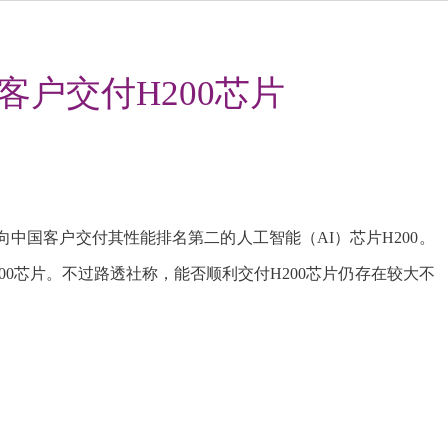
客户交付H200芯片
中国客户交付其性能排名第二的人工智能（AI）芯片H200。
200芯片。不过路透社称，能否顺利交付H200芯片仍存在较大不