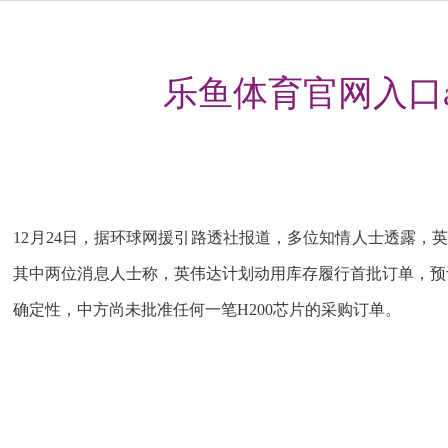
乐鱼体育官网入口a
12月24日，据环球网援引路透社报道，多位知情人士透露，
其中两位消息人士称，英伟达计划动用库存履行首批订单，预计发货
确定性，中方尚未批准任何一笔H200芯片的采购订单。