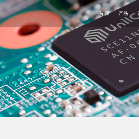
首 页
产品