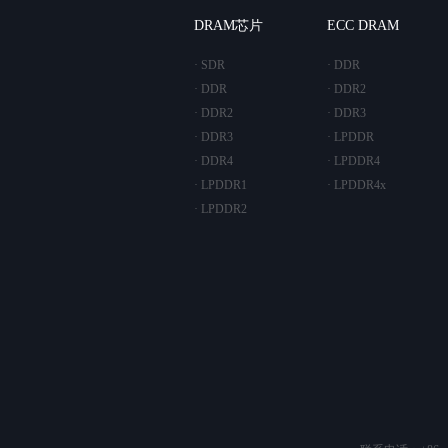
DRAM芯片
ECC DRAM
· SDR
· DDR
· DDR
· DDR2
· DDR2
· DDR3
· DDR3
· LPDDR
· DDR4
· LPDDR4
· LPDDR1
· LPDDR4x
· LPDDR2