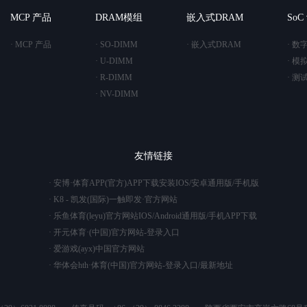
MCP 产品
DRAM模组
嵌入式DRAM
So
· MCP 产品
· SO-DIMM
· 嵌入式DRAM
· 数
· U-DIMM
· 模
· R-DIMM
· 测
· NV-DIMM
友情链接
· 安博·体育APP(官方)APP下载安装IOS/安卓通用版/手机版
· K8 - 凯发(国际)一触即发·官方网站
· 乐鱼体育(leyu)官方网站IOS/Android通用版/手机APP下载
· 开元体育·(中国)官方网站-登录入口
· 爱游戏(ayx)中国官方网站
· 华体会hth·体育(中国)官方网站-登录入口/最新地址