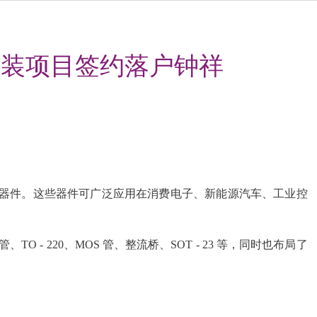
封装项目签约落户钟祥
体功率器件。这些器件可广泛应用在消费电子、新能源汽车、工业控
- 220、MOS 管、整流桥、SOT - 23 等，同时也布局了
。