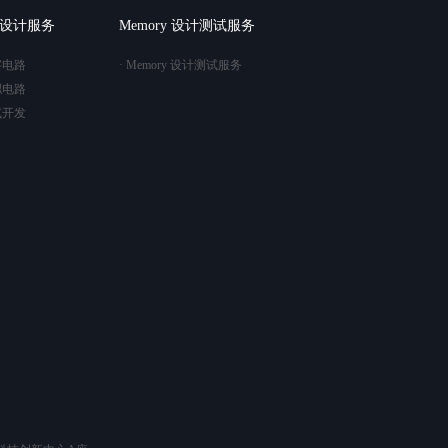
C 设计服务
Memory 设计测试服务
字电路
· Memory 设计测试服务
拟电路
试开发