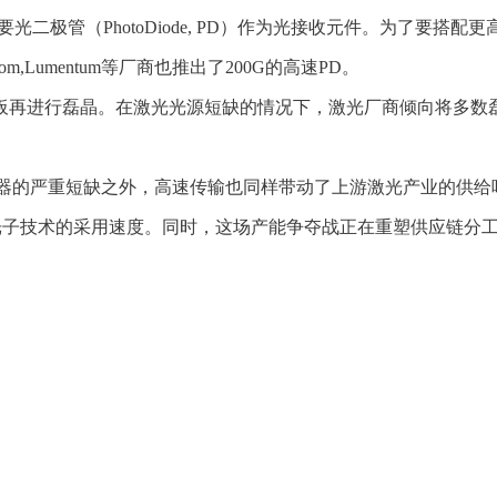
二极管（PhotoDiode, PD）作为光接收元件。为了要搭
dcom,Lumentum等厂商也推出了200G的高速PD。
）基板再进行磊晶。在激光光源短缺的情况下，激光厂商倾向将多数
了存储器的严重短缺之外，高速传输也同样带动了上游激光产业的供给吃紧
激光与硅光子技术的采用速度。同时，这场产能争夺战正在重塑供应