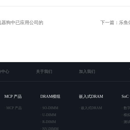
能机器狗中已应用公司的
下一篇：乐鱼体育
持中心
关于我们
加入我们
MCP 产品
DRAM模组
嵌入式DRAM
So
· MCP 产品
· SO-DIMM
· 嵌入式DRAM
· 数
· U-DIMM
· 模
· R-DIMM
· 测
· NV-DIMM