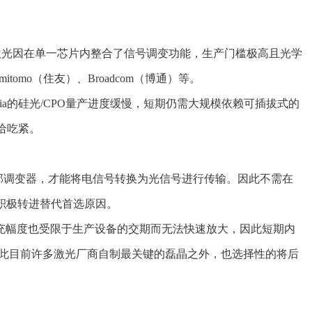
 激光因在单一芯片内整合了信号调变功能，生产门槛极高且光学
mitomo（住友）、Broadcom（博通）等。
a的硅光/CPO量产进度缓慢，短期仍需大规模依赖可插拔式的
给吃紧。
作为外部调变器，才能将电信号转换为光信号进行传输。因此不需在
厂积极转进替代首选原因。
扩充幅度也受限于生产设备的交期而无法快速放大，因此短期内
此目前许多激光厂商自制最关键的磊晶之外，也选择性的将后