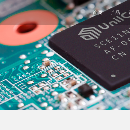
首 页
产品