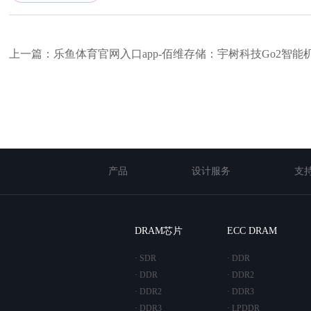
上一篇：乐鱼体育官网入口app-佰维存储：宇树科技Go2智
LPDDR4X、eMMC存储产品
产品
设计服务
支
DRAM芯片
ECC DRAM
· SDR
· DDR
· DDR
· DDR2
· DDR2
· DDR3
· DDR3
· LPDDR