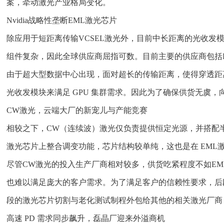
案，牵动激光产业格局变化。
Nvidia战略性垄断EML激光芯片
除应用于短距离传输VCSEL激光外，目前中长距离的光收发
组件复杂，因此全球供应商屈指可数。目前主要的供应商包括Lumentum、C
由于超大型数据中心出现，面对超长的传输距离，使得穿透距离更
光收发模块来满足 GPU 集群需求。因此为了确保供货无虞，
CW激光，云端大厂的新宠儿与产能竞赛
相较之下，CW（连续波）激光仅负责提供恒定光源，并搭配半导体
激光芯片上整合调变功能，芯片结构较单纯，这也是在 EML激
尽管CW激光的投入生产厂商相对较多，供货吃紧程度不如EM
也难以满足庞大的客户需求。为了满足客户的信赖性要求，后
段的激光芯片切割与老化测试制程外包给其他的相关激光厂商
高速 PD 需求同步飙升，磊晶厂迎来外溢商机