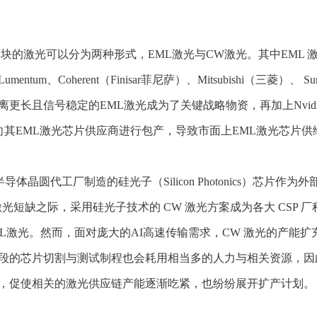
模块的激光可以分为两种形式，EML激光与CW激光。其中EML
oherent（Finisar菲尼萨）、Mitsubishi（三菱）、 Su
长且信号稳定的EML激光成为了关键战略物资，再加上Nvidi
向其EML激光芯片供应商进行包产，导致市面上EML激光芯片供
晶圆代工厂制造的硅光子（Silicon Photonics）芯片
光短缺之际，采用硅光子技术的 CW 激光方案成为各大 CSP 
L激光。然而，面对庞大的AI高速传输需求，CW 激光的产能
段的芯片切割与测试制程也会耗用相当多的人力与相关资源，因
，促使相关的激光供应链产能逐渐吃紧，也纷纷展开扩产计划。