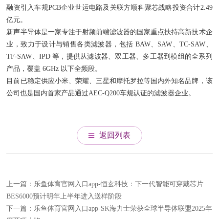
融资引入车规PCB企业世运电路及关联方顺科聚芯战略投资合计2.49
亿元。
新声半导体是一家专注于射频前端滤波器的国家重点扶持高新技术企
业，致力于设计与销售各类滤波器，包括 BAW、SAW、TC-SAW、
TF-SAW、IPD 等，提供从滤波器、双工器、多工器到模组的全系列
产品，覆盖 6GHz 以下全频段。
目前已稳定供应小米、荣耀、三星和摩托罗拉等国内外知名品牌，该
公司也是国内首家产品通过AEC-Q200车规认证的滤波器企业。
返回列表
上一篇：乐鱼体育官网入口app-恒玄科技：下一代智能可穿戴芯片
BES6000预计明年上半年进入送样阶段
下一篇：乐鱼体育官网入口app-SK海力士荣获全球半导体联盟2025年