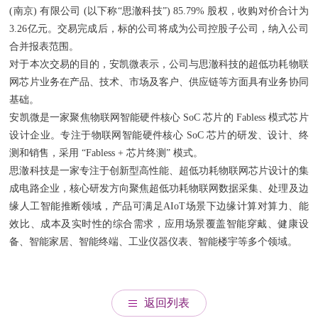
(南京) 有限公司 (以下称“思澈科技”) 85.79% 股权，收购对价合计为
3.26亿元。交易完成后，标的公司将成为公司控股子公司，纳入公司
合并报表范围。
对于本次交易的目的，安凯微表示，公司与思澈科技的超低功耗物联
网芯片业务在产品、技术、市场及客户、供应链等方面具有业务协同
基础。
安凯微是一家聚焦物联网智能硬件核心 SoC 芯片的 Fabless 模式芯片
设计企业。专注于物联网智能硬件核心 SoC 芯片的研发、设计、终
测和销售，采用 “Fabless + 芯片终测” 模式。
思澈科技是一家专注于创新型高性能、超低功耗物联网芯片设计的集
成电路企业，核心研发方向聚焦超低功耗物联网数据采集、处理及边
缘人工智能推断领域，产品可满足AIoT场景下边缘计算对算力、能
效比、成本及实时性的综合需求，应用场景覆盖智能穿戴、健康设
备、智能家居、智能终端、工业仪器仪表、智能楼宇等多个领域。
返回列表