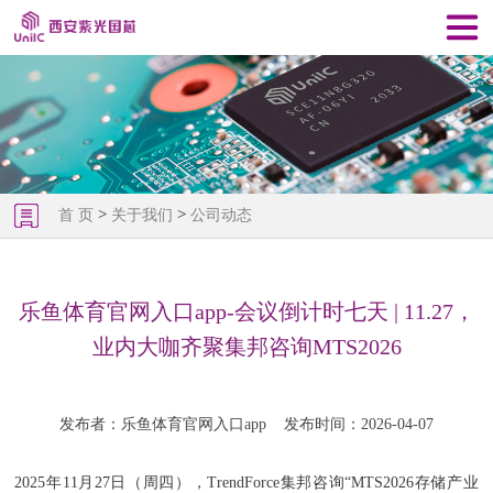
>
>
首 页
关于我们
公司动态
乐鱼体育官网入口app-会议倒计时七天 | 11.27，
业内大咖齐聚集邦咨询MTS2026
发布者：乐鱼体育官网入口app
发布时间：2026-04-07
2025年11月27日（周四），TrendForce集邦咨询“MTS2026存储产业