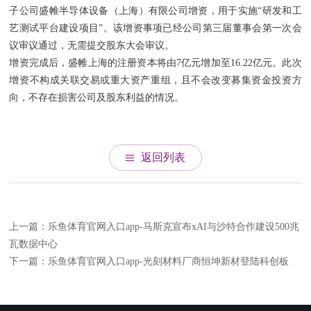
子公司盛帷半导体设备（上海）有限公司增资，用于实施“研发和工
艺测试平台建设项目”。该增资事项已经公司第三届董事会第一次会
议审议通过，无需提交股东大会审议。
增资完成后，盛帷上海的注册资本将由7亿元增加至16.22亿元。此次
增资不构成关联交易或重大资产重组，且不会改变募集资金投资方
向，不存在损害公司及股东利益的情况。
返回列表
上一篇：乐鱼体育官网入口app-马斯克宣布xAI与沙特合作建设500兆
瓦数据中心
下一篇：乐鱼体育官网入口app-光刻材料厂商恒坤新材登陆科创板