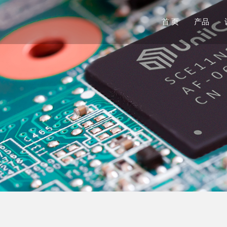
首 页
产品