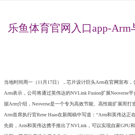
乐鱼体育官网入口app-Arm与英
当地时间周一（11月17日），芯片设计巨头Arm在官网宣布，公司
Arm表示，公司将通过英伟达的NVLink Fusion扩展Neovers
据Arm介绍，Neoverse是一个专为高效节能、高性能扩展
Arm首席执行官Rene Haas在新闻稿中写道：“Arm和英伟达正
先前，Arm和英伟达携手推出了NVLink，可以实现自家G