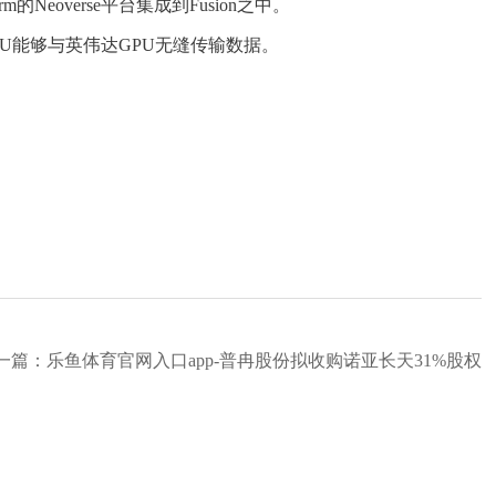
eoverse平台集成到Fusion之中。
C或CPU能够与英伟达GPU无缝传输数据。
一篇：乐鱼体育官网入口app-普冉股份拟收购诺亚长天31%股权