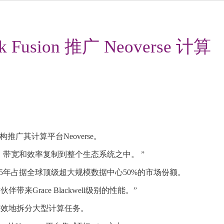
ion 推广 Neoverse 计算
推广其计算平台Neoverse。
平台上的性能、带宽和效率复制到整个生态系统之中。 ”
025年占据全球顶级超大规模数据中心50%的市场份额。
Grace Blackwell级别的性能。”
更有效地拆分大型计算任务。