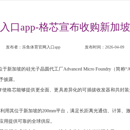
入口app-格芯宣布收购新加
发布者：乐鱼体育官网入口app
发布时间：2026-04-09
购位于新加坡的硅光子晶圆代工厂Advanced Micro Found
予披露。
收购AMF使格芯能够提供更全面、更具差异化的可插拔收发器和共
，利用其位于新加坡的200mm平台，满足长距离光通信、计算
代应用提供可靠的全球供应。