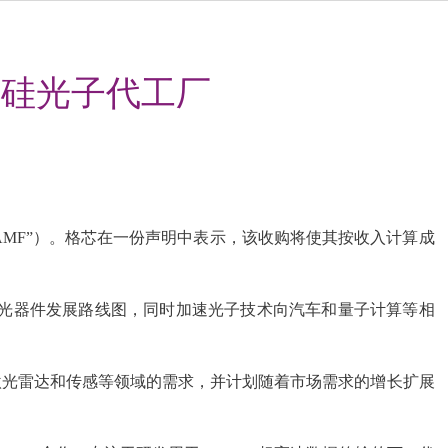
坡硅光子代工厂
ry（简称“AMF”）。格芯在一份声明中表示，该收购将使其按收入计算成
封装光器件发展路线图，同时加速光子技术向汽车和量子计算等相
、激光雷达和传感等领域的需求，并计划随着市场需求的增长扩展