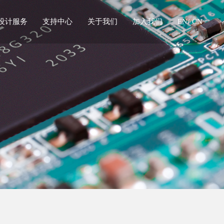
设计服务
支持中心
关于我们
加入我们
EN/
CN