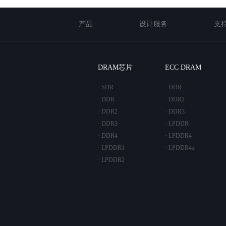
产品
设计服务
支
DRAM芯片
ECC DRAM
· SDR
· DDR
· DDR
· DDR2
· DDR2
· DDR3
· DDR3
· LPDDR
· DDR4
· LPDDR4
· LPDDR1
· LPDDR4x
· LPDDR2