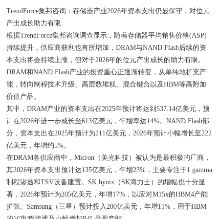
TrendForce集邦咨询：存储器产业2026年资本支出仍显保守，对位元
产出成长助力有限
根据TrendForce集邦咨询调查显示，随着存储器平均销售价格(ASP)
持续提升，供应商获利也有所增加，DRAM与NAND Flash后续的资
本支出将会持续上涨，但对于2026年的位元产出成长的助力有限。
DRAM和NAND Flash产业的投资重心正逐渐转变，从单纯地扩充产
能，转向制程技术升级、高层数堆栈、混合键合以及HBM等高附加
价值产品。
其中，DRAM产业的资本支出在2025年预计将达到537.14亿美元，预
计在2026年进一步成长至613亿美元，年增率达14%。NAND Flash部
分，资本支出在2025年预计为211亿美元，2026年预计小幅增长至222
亿美元，年增约5%。
在DRAM各供应商中，Micron（美光科技）被认为是最积极的厂商，
其2026年资本支出预计达135亿美元，年增23%，主要专注于1 gamma
制程渗透和TSV设备建置。SK hynix（SK海力士）的增幅也十分显
著，2026年预计为205亿美元，年增17%，以应对M15x的HBM4产能
扩张。Samsung（三星）预计投入200亿美元，年增11%，用于HBM
的1C制程渗透及小幅增加P4L晶圆产能。