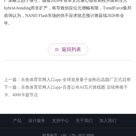
产策略上趋于保守。随着2026年资本支出重心放在制程升级和导入
hybrid-bonding而非扩产，将导致供应位元增幅有限，TrendForce集邦
咨询认为，NAND Flash市场的供不应求状态预计将延续2026年全
年。
返回列表
上一篇：乐鱼体育官网入口app-全球首座量子金刚石晶圆厂正式启用
下一篇：乐鱼体育官网入口app-百度公布AI芯片路线图 后续将推千
卡、4000卡超节点
产品
设计服务
支持中心
关于我们
加入我们
联系电话：+86 （29）6031 8888