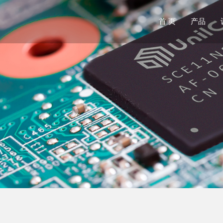
首 页
产品