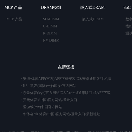
MCP 产品
DRAM模组
嵌入式DRAM
So
· MCP 产品
· SO-DIMM
· 嵌入式DRAM
· 数
· U-DIMM
· 模
· R-DIMM
· 测
· NV-DIMM
友情链接
· 安博·体育APP(官方)APP下载安装IOS/安卓通用版/手机版
· K8 - 凯发(国际)一触即发·官方网站
· 乐鱼体育(leyu)官方网站IOS/Android通用版/手机APP下载
· 开元体育·(中国)官方网站-登录入口
· 爱游戏(ayx)中国官方网站
· 华体会hth·体育(中国)官方网站-登录入口/最新地址