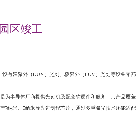
城园区竣工
，设有深紫外（DUV）光刻、极紫外（EUV）光刻等设备零部
务是为半导体厂商提供光刻机及配套软硬件和服务，其产品覆盖
生产7纳米、5纳米等先进制程芯片，通过多重曝光技术还能适配