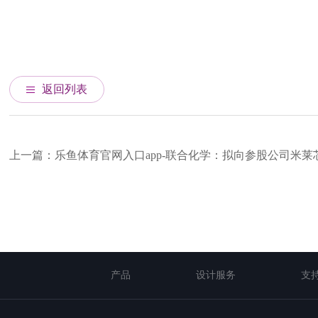
返回列表
上一篇：乐鱼体育官网入口app-联合化学：拟向参股公司米莱
产品
设计服务
支