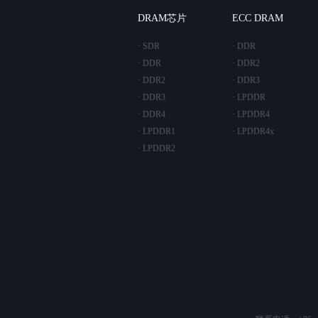
DRAM芯片
ECC DRAM
· SDR
· DDR
· DDR
· DDR2
· DDR2
· DDR3
· DDR3
· LPDDR
· DDR4
· LPDDR4
· LPDDR1
· LPDDR4x
· LPDDR2