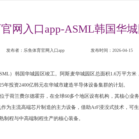
官网入口app-ASML韩国华
发布者：乐鱼体育官网入口app
发布时间：2026-04-15
SML）韩国华城园区竣工。阿斯麦华城园区总面积1.6万平方米
5年投资2400亿韩元在华城市建造半导体设备集群的计划。
位于荷兰费尔德霍芬，在全球60多个地区设有机构，其核心业
作为主流高端芯片制造的主力设备，借助ArF浸没式技术，可
熟制程与中高端制程生产的核心装备。