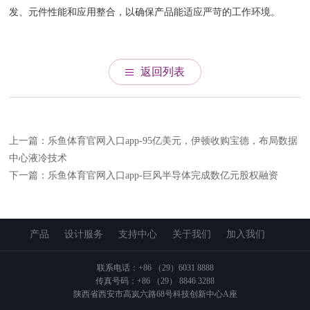
发、元件性能和应用整合，以确保产品能适应严苛的工作环境。
返回列表
上一篇：乐鱼体育官网入口app-95亿美元，伊顿收购宝德，布局数据
中心液冷技术
下一篇：乐鱼体育官网入口app-巨风半导体完成数亿元股权融资
产品
设计服务
支持中心
关于我们
加入我们
联系电话：+86 （29）6031 8888
传真号码：+86 （29） 8846 3288
陕西省西安市高岚六路68号科技创新中心A座