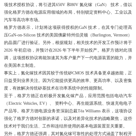
项技术授权协议，将引进其650V 和80V 氮化镓（GaN） 技术，借以
强化格罗方德在电源应用领域的布局，特别锁定资料中心、工业以及
汽车等高功率市场。
格罗方德表示，计划将这项获得授权的GaN 技术，在其专门处理高
压GaN-on-Silicon 技术的美国佛蒙特州伯灵顿（Burlington, Vermont）
的晶圆厂进行验证。另外，根据规划，相关技术的开发工作预计将于
2026 年初启动，并预计在2026 年下半年开始投产。格罗方德对此强
调，这项授权协议将能加速其为客户量产下一代电源装置的能力，并
在美国本土制造。
事实上，氮化镓技术因其较于传统矽CMOS 技术具备更卓越效能，正
日益受到业界关注。因为它能提供更高的效率、更高功率、以及密集
度，有效解决传统矽基技术在功率系统中的性能限制。
至于，格罗方德正在积极开发氮化镓产品，应用范围包括电动汽车
（Electric Vehicles, EV）、 资料中心、再生能源系统、快速充电电子
产品等。格罗方德电源业务资深副总裁Téa Williams 表示，这项协议
强化了格罗方德对创新的承诺，以及对差异化技术的战略聚焦，这些
技术对于我们生活、工作和连结所使用的基本电源装置至关重要。
另外，格罗方德还强调，其对氮化镓可靠性的处理方式涵盖了制程开