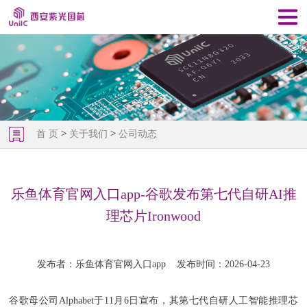
>
>
首 页
关于我们
公司动态
乐鱼体育官网入口app-谷歌发布第七代自研AI推
理芯片Ironwood
发布者：乐鱼体育官网入口app
发布时间：2026-04-23
谷歌母公司Alphabet于11月6日宣布，其第七代自研人工智能推理芯