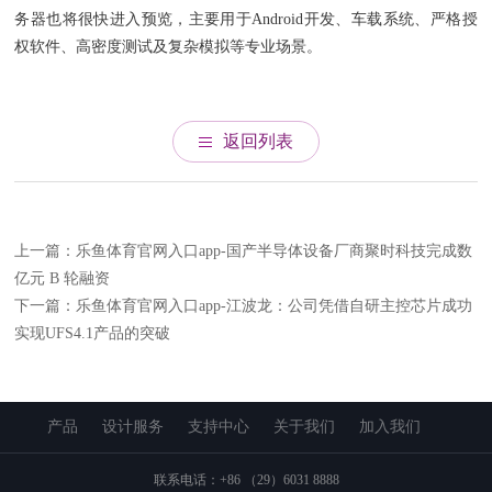
务器也将很快进入预览，主要用于Android开发、车载系统、严格授
权软件、高密度测试及复杂模拟等专业场景。
返回列表
上一篇：乐鱼体育官网入口app-国产半导体设备厂商聚时科技完成数
亿元 B 轮融资
下一篇：乐鱼体育官网入口app-江波龙：公司凭借自研主控芯片成功
实现UFS4.1产品的突破
产品
设计服务
支持中心
关于我们
加入我们
联系电话：+86 （29）6031 8888