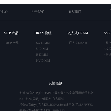
持中心
关于我们
加入我们
MCP 产品
DRAM模组
嵌入式DRAM
So
· MCP 产品
· SO-DIMM
· 嵌入式DRAM
· 数
· U-DIMM
· 模
· R-DIMM
· 测
· NV-DIMM
友情链接
· 安博·体育APP(官方)APP下载安装IOS/安卓通用版/手机版
· K8 - 凯发(国际)一触即发·官方网站
· 乐鱼体育(leyu)官方网站IOS/Android通用版/手机APP下载
· 开元体育·(中国)官方网站-登录入口