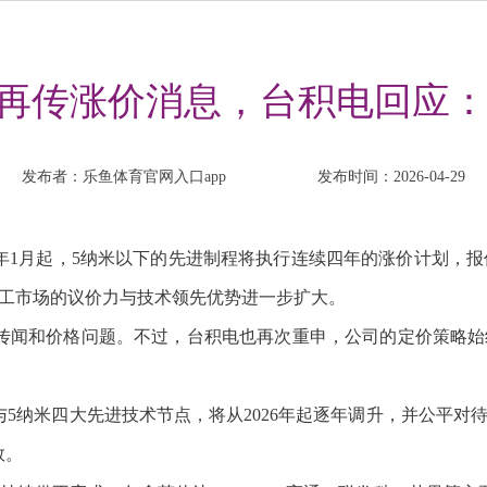
p-再传涨价消息，台积电回应
发布者：乐鱼体育官网入口app
发布时间：2026-04-29
6年1月起，5纳米以下的先进制程将执行连续四年的涨价计划，报
代工市场的议价力与技术领先优势进一步扩大。
场传闻和价格问题。不过，台积电也再次重申，公司的定价策略
与5纳米四大先进技术节点，将从2026年起逐年调升，并公平
数。