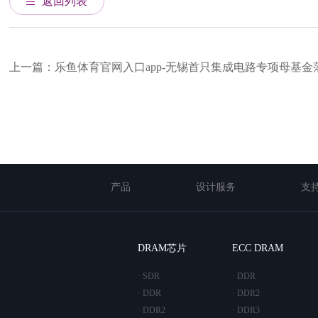
返回列表
上一篇：乐鱼体育官网入口app-无锡首只集成电路专项母基金
产品
设计服务
支
DRAM芯片
ECC DRAM
· SDR
· DDR
· DDR
· DDR2
· DDR2
· DDR3