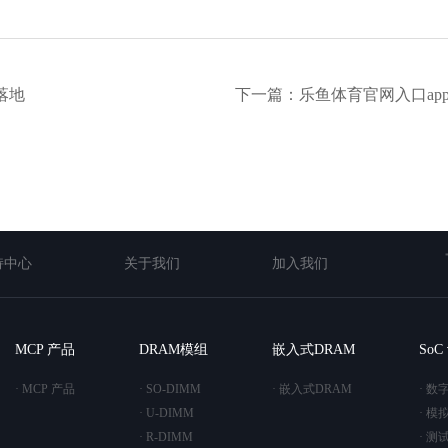
落地
下一篇：乐鱼体育官网入口ap
持中心
关于我们
加入我们
MCP 产品
DRAM模组
嵌入式DRAM
So
· MCP 产品
· SO-DIMM
· 嵌入式DRAM
· 数
· U-DIMM
· 模
· R-DIMM
· 测