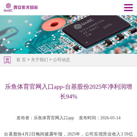
>
>
首 页
关于我们
公司动态
乐鱼体育官网入口app-台基股份2025年净利润增
长94%
发布者：乐鱼体育官网入口app
发布时间：2026-05-14
台基股份4月2日晚间披露年报，2025年，公司实现营业收入3.59亿