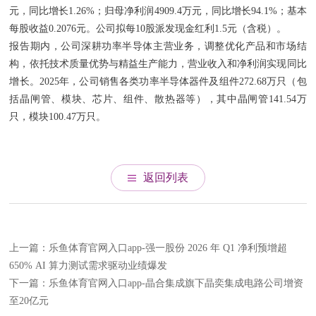
元，同比增长1.26%；归母净利润4909.4万元，同比增长94.1%；基本
每股收益0.2076元。公司拟每10股派发现金红利1.5元（含税）。
报告期内，公司深耕功率半导体主营业务，调整优化产品和市场结
构，依托技术质量优势与精益生产能力，营业收入和净利润实现同比
增长。2025年，公司销售各类功率半导体器件及组件272.68万只（包
括晶闸管、模块、芯片、组件、散热器等），其中晶闸管141.54万
只，模块100.47万只。
返回列表
上一篇：乐鱼体育官网入口app-强一股份 2026 年 Q1 净利预增超
650% AI 算力测试需求驱动业绩爆发
下一篇：乐鱼体育官网入口app-晶合集成旗下晶奕集成电路公司增资
至20亿元