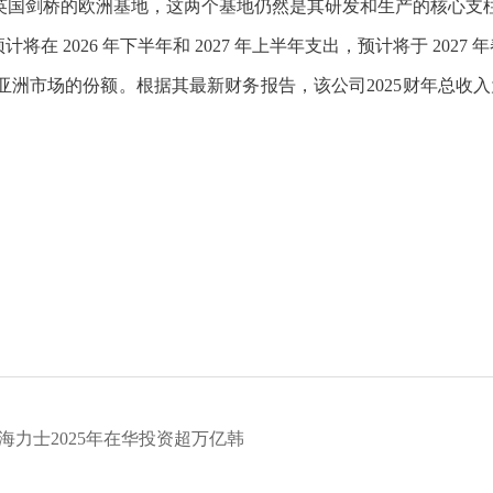
和英国剑桥的欧洲基地，这两个基地仍然是其研发和生产的核心
将在 2026 年下半年和 2027 年上半年支出，预计将于 20
亚洲市场的份额。根据其最新财务报告，该公司2025财年总收入为
海力士2025年在华投资超万亿韩