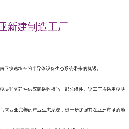
西亚新建制造工厂
住东南亚快速增长的半导体设备生态系统带来的机遇。
区域模块和零部件供应商采购相当一部分组件。该工厂将采用模块
，同时利用马来西亚完善的产业生态系统，进一步加强其在亚洲市场的地