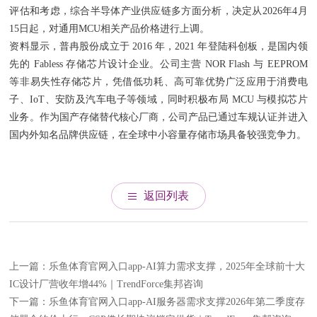
评估和考虑，综合半导体产业供应链多方面分析，决定从2026年4月
15日起，对通用MCU相关产品价格进行上调。
资料显示，普冉股份成立于 2016 年，2021 年登陆科创板，是国内领
先的 Fabless 存储芯片设计企业。公司主营 NOR Flash 与 EEPROM
等非易失性存储芯片，凭借低功耗、高可靠优势广泛应用于消费电
子、IoT、安防及汽车电子等领域，同时积极布局 MCU 与模拟芯片
业务。作为国产存储替代核心厂商，公司产品已通过车规认证并进入
国内外知名品牌供应链，在全球中小容量存储市场具备较强竞争力。
返回列表
上一篇：乐鱼体育官网入口app-AI算力需求支撑，2025年全球前十大
IC设计厂营收年增44%｜TrendForce集邦咨询
下一篇：乐鱼体育官网入口app-AI服务器需求支撑2026年第二季度存