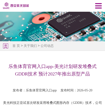
>
>
首 页
关于我们
公司动态
乐鱼体育官网入口app-美光计划研发堆叠式
GDDR技术 预计2027年推出原型产品
发布者：乐鱼体育官网入口app
发布时间：2026-05-20
美光科技正尝试首次研发采用堆叠式图形内存（GDDR）技术，公司