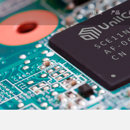
首 页
产品