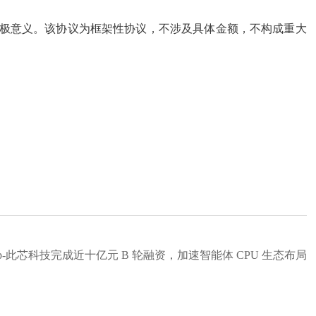
积极意义。该协议为框架性协议，不涉及具体金额，不构成重大
-此芯科技完成近十亿元 B 轮融资，加速智能体 CPU 生态布局