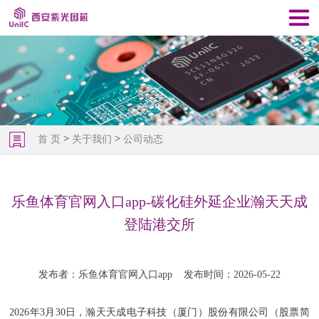
>
>
首 页
关于我们
公司动态
乐鱼体育官网入口app-碳化硅外延企业瀚天天成
登陆港交所
发布者：乐鱼体育官网入口app
发布时间：2026-05-22
2026年3月30日，瀚天天成电子科技（厦门）股份有限公司（股票简