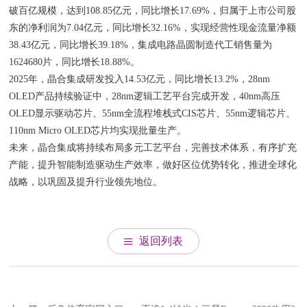
破百亿规模，达到108.85亿元，同比增长17.69%，归属于上市公司股
东的净利润为7.04亿元，同比增长32.16%，实现经营性现金流量净额
38.43亿元，同比增长39.18%，集成电路晶圆制造代工销售量为
1624680片，同比增长18.88%。
2025年，晶合集成研发投入14.53亿元，同比增长13.2%，28nm
OLED产品持续验证中，28nm逻辑工艺平台完成开发，40nm高压
OLED显示驱动芯片、55nm全流程堆栈式CIS芯片、55nm逻辑芯片、
110nm Micro OLED芯片均实现批量生产。
未来，晶合集成将持续布局多元工艺平台，完善技术体系，有序扩充
产能，提升智能制造驱动生产效率，做好区位优势转化，推进全球化
战略，以巩固及提升行业领先地位。
返回列表