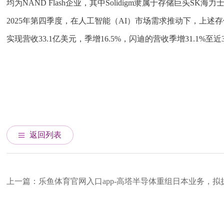
均为NAND Flash企业，其中Solidigm隶属于存储巨头S
2025年第四季度，在人工智能（AI）市场需求推动下，上述存
实现营收33.1亿美元，季增16.5%，闪迪的营收季增31.1%至近3
返回列表
上一篇：乐鱼体育官网入口app-高塔半导体重组日本业务，拟