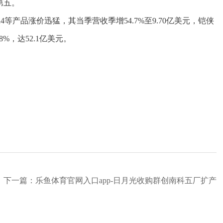
和第五。
产品涨价迅猛，其当季营收季增54.7%至9.70亿美元，铠侠
8%，达52.1亿美元。
下一篇：乐鱼体育官网入口app-日月光收购群创南科五厂扩产