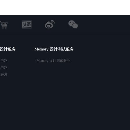
C 设计服务
Memory 设计测试服务
字电路
· Memory 设计测试服务
拟电路
试开发