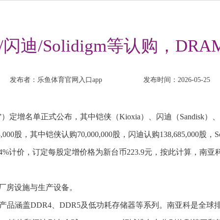
闪迪/Solidigm等认购，D
发布者：乐鱼体育官网入口app
发布时间：2026-05-25
增名单正式公布，其中铠侠（Kioxia）、闪迪（Sandisk）、思
中铠侠认购70,000,000股，闪迪认购138,685,000股，Solidi
04%计价，订定每股定增价格为新台币223.9元，按此计算，南
厂房设施与生产设备。
产品涵盖DDR4、DDR5及低功耗存储器等系列。南亚科是全球