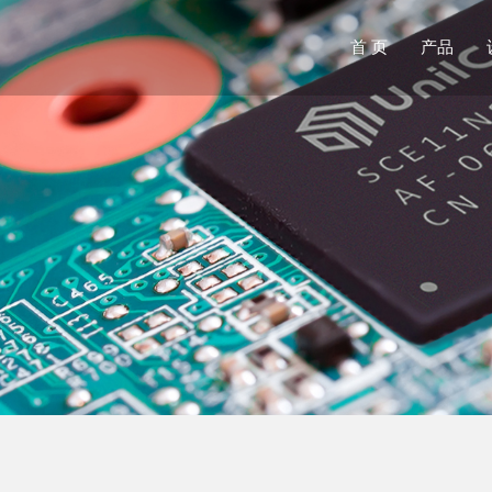
首 页
产品