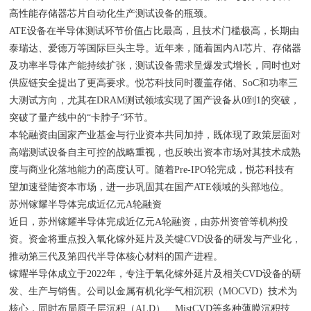
高性能存储器芯片自动化生产测试设备的瓶颈。
ATE设备在半导体测试环节价值占比最高，且技术门槛极高，长期由
泰瑞达、爱德万等国际巨头主导。近年来，随着国内AI芯片、存储器
及功率半导体产能持续扩张，测试设备需求呈爆发式增长，同时也对
供应链安全提出了更高要求。悦芯科技同时覆盖存储、SoC和功率三
大测试方向，尤其在DRAM测试领域实现了国产设备从0到1的突破，
突破了量产线中的“卡脖子”环节。
本轮融资由国家产业基金与行业资本共同加持，既体现了政策层面对
高端测试设备自主可控的战略重视，也反映出资本市场对其技术成熟
度与商业化落地能力的高度认可。随着Pre-IPO轮完成，悦芯科技有
望加速登陆资本市场，进一步巩固其在国产ATE领域的头部地位。
苏州镓耀半导体完成近亿元A轮融资
近日，苏州镓耀半导体完成近亿元A轮融资，由苏州资管等机构投
资。资金将重点投入氧化镓外延片及关键CVD设备的研发与产业化，
推动第三代及第四代半导体核心材料的国产进程。
镓耀半导体成立于2022年，专注于氧化镓外延片及相关CVD设备的研
发、生产与销售。公司以金属有机化学气相沉积（MOCVD）技术为
核心，同时布局原子层沉积（ALD）、MistCVD等多种薄膜沉积技