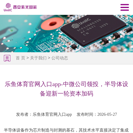
>
>
首 页
关于我们
公司动态
乐鱼体育官网入口app-中微公司领投，半导体设
备迎新一轮资本加码
发布者：乐鱼体育官网入口app
发布时间：2026-05-27
半导体设备作为芯片制造与封测的基石，其技术水平直接决定了集成