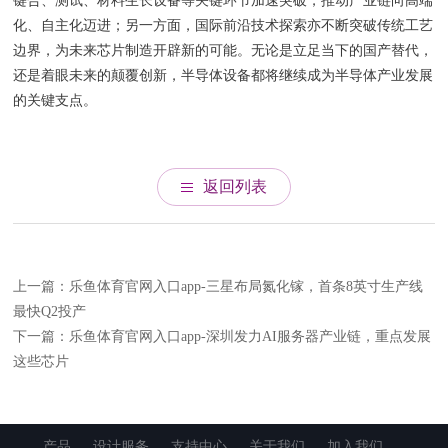
键合、测试、材料生长设备等关键环节加速突破，推动产业链向高端
化、自主化迈进；另一方面，国际前沿技术探索亦不断突破传统工艺
边界，为未来芯片制造开辟新的可能。无论是立足当下的国产替代，
还是着眼未来的颠覆创新，半导体设备都将继续成为半导体产业发展
的关键支点。
返回列表
上一篇：乐鱼体育官网入口app-三星布局氮化镓，首条8英寸生产线
最快Q2投产
下一篇：乐鱼体育官网入口app-深圳发力AI服务器产业链，重点发展
这些芯片
产品
设计服务
支持中心
关于我们
加入我们