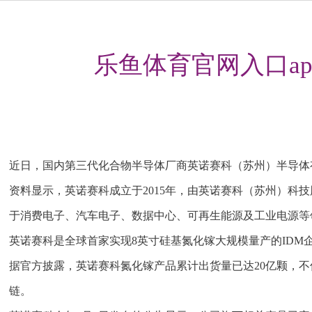
乐鱼体育官网入口ap
近日，国内第三代化合物半导体厂商英诺赛科（苏州）半导体有
资料显示，英诺赛科成立于2015年，由英诺赛科（苏州）
于消费电子、汽车电子、数据中心、可再生能源及工业电源等
英诺赛科是全球首家实现8英寸硅基氮化镓大规模量产的IDM企
据官方披露，英诺赛科氮化镓产品累计出货量已达20亿颗，不仅
链。