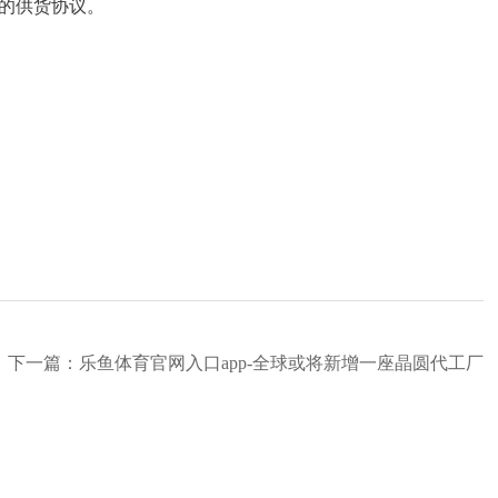
规的供货协议。
。
下一篇：乐鱼体育官网入口app-全球或将新增一座晶圆代工厂