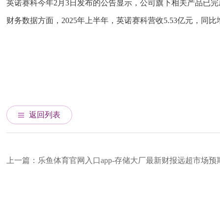
英诺赛科今年2月3日发布的公告显示，公司旗下相关产品已完
财务数据方面，2025年上半年，英诺赛科营收5.53亿元，同比
返回列表
上一篇：乐鱼体育官网入口app-存储大厂最新财报远超市场预