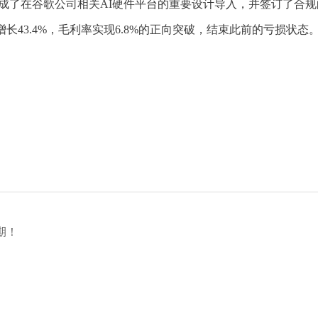
成了在谷歌公司相关AI硬件平台的重要设计导入，并签订了合
增长43.4%，毛利率实现6.8%的正向突破，结束此前的亏损状态
期！