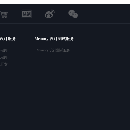
C 设计服务
Memory 设计测试服务
字电路
· Memory 设计测试服务
拟电路
试开发