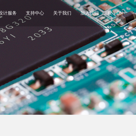
设计服务
支持中心
关于我们
加入我们
EN/
CN