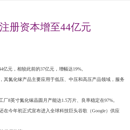
商注册资本增至44亿元
亿元，相较此前的37亿元，增幅达19%。
商，其氮化镓产品主要应用于低压、中压和高压产品领域，服务
厂8英寸氮化镓晶圆月产能达1.5万片、良率稳定在97%。
在今年初正式宣布进入全球科技巨头谷歌（Google）供应