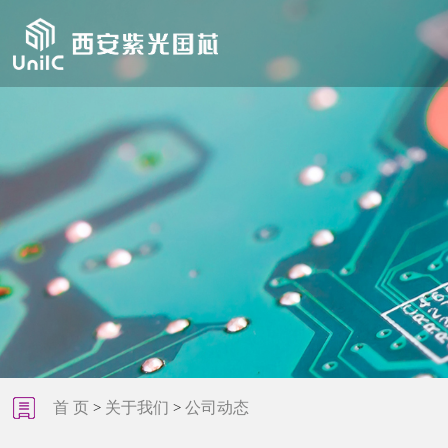
首 页
关于我们
公司动态
>
>