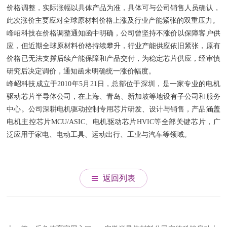
价格调整，实际涨幅以具体产品为准，具体可与公司销售人员确认，
此次涨价主要应对全球原材料价格上涨及行业产能紧张的双重压力。
峰岹科技在价格调整通知函中明确，公司曾坚持不涨价以保障客户供
应，但近期全球原材料价格持续攀升，行业产能供应依旧紧张，原有
价格已无法支撑后续产能保障和产品交付，为稳定芯片供应，经审慎
研究后决定调价，通知函未明确统一涨价幅度。
峰岹科技成立于2010年5月21日，总部位于深圳，是一家专业的电机
驱动芯片半导体公司，在上海、青岛、新加坡等地设有子公司和服务
中心。公司深耕电机驱动控制专用芯片研发、设计与销售，产品涵盖
电机主控芯片MCU/ASIC、电机驱动芯片HVIC等全部关键芯片，广
泛应用于家电、电动工具、运动出行、工业与汽车等领域。
返回列表