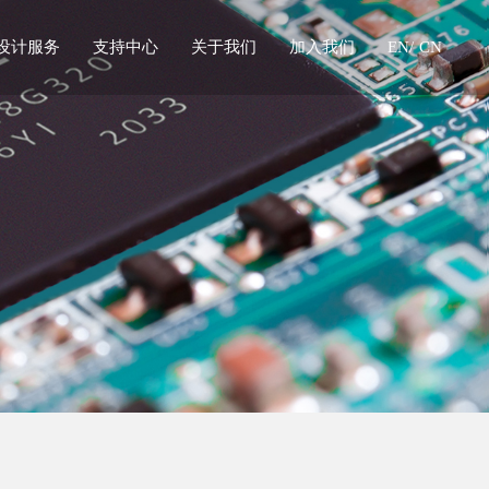
设计服务
支持中心
关于我们
加入我们
EN/
CN