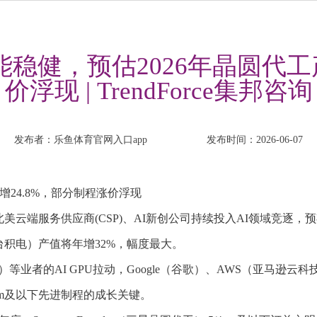
动能稳健，预估2026年晶圆代工
价浮现 | TrendForce集邦咨询
发布者：乐鱼体育官网入口app
发布时间：2026-06-07
值年增24.8%，部分制程涨价浮现
年由于北美云端服务供应商(CSP)、AI新创公司持续投入AI领域竞
C（台积电）产值将年增32%，幅度最大。
等业者的AI GPU拉动，Google（谷歌）、AWS（亚马逊云科技）
nm及以下先进制程的成长关键。