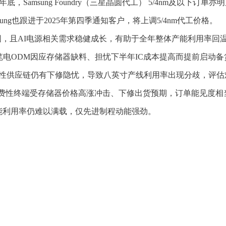
至年底，Samsung Foundry（三星晶圆代工） 5/4nm及以下订单
ng也跟进于2025年第四季通知客户，将上调5/4nm代工价格。
寸晶圆，且AI电源相关需求稳健成长，有助于全年整体产能利用率回
/笔电ODM因应存储器缺料、担忧下半年IC成本提高而提前启动
性供应链仍有下修隐忧，导致八英寸产线利用率出现分歧，评估
产，且消费性终端受存储器价格高涨冲击、下修出货预期，订单能见
产能利用率仍难以满载，仅先进制程动能强劲。