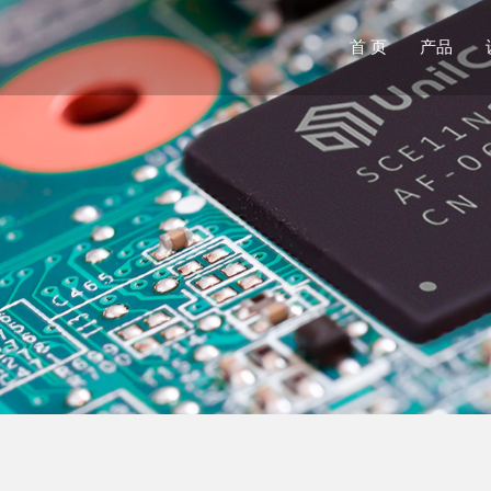
首 页
产品