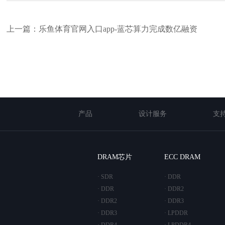
上一篇：乐鱼体育官网入口app-蓝芯算力完成数亿融资
产品
设计服务
支
DRAM芯片
ECC DRAM
· SDR
· DDR
· DDR
· DDR2
· DDR2
· DDR3
· DDR3
· LPDDR