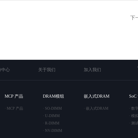
下
持中心
关于我们
加入我们
MCP 产品
DRAM模组
嵌入式DRAM
So
· MCP 产品
· SO-DIMM
· 嵌入式DRAM
· 数
· U-DIMM
· 模
· R-DIMM
· 测
· NV-DIMM