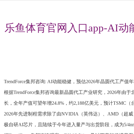
乐鱼体育官网入口app-AI
TrendForce集邦咨询: AI动能稳健，预估2026年晶圆代工产
根据TrendForce集邦咨询最新晶圆代工产业研究，2026
长，全年产值可望年增24.8%，约2,188亿美元，预计TSM
2026年先进制程需求除了由NVIDIA（英伟达）、AMD（超威）
极自研AI芯片，且陆续于今年进入量产与出货阶段，成为5/4