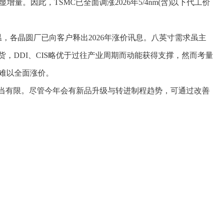
亦明显增量。因此，TSMC已全面调涨2026年5/4nm(含)以下代工价
温，各晶圆厂已向客户释出2026年涨价讯息。八英寸需求虽主
备货，DDI、CIS略优于过往产业周期而动能获得支撑，然而考量
难以全面涨价。
度相当有限。尽管今年会有新品升级与转进制程趋势，可通过改善