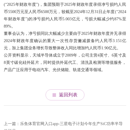
(“2025年财政年度”)，集团预期于2025年财政年度录得净亏损约人民
币5500万元至人民币6500万元，较截至2024年12月31日止年度(“2024
年财政年度”)的净亏损约人民币5.003亿元，亏损大幅减少约87%至
89%。
董事会认为，净亏损同比大幅减少主要由于2025年财政年度并无录得
2024年财政年度确认的重大一次性存货撇减拨备约人民币3.151亿
元，加上集团业务增长导致整体收入同比增加约人民币1.90亿元。
公开资料显示，天域半导体成立于2009年，公司主营4英寸、6英寸及
8英寸碳化硅外延片，同时提供外延代工、清洗及检测等增值服务，
产品广泛应用于电动汽车、光伏储能、轨道交通等领域。
返回列表
上一篇：乐鱼体育官网入口app-三星电子计划今年生产SiC功率半导