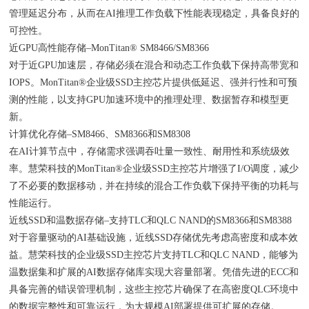
管理延迟分布，从而在AI推理工作负载下性能表现稳定，具备良好的
可控性。
近GPU高性能存储–MonTitan® SM8466/SM8366
对于近GPU加速层，存储必须在混合和动态工作负载下保持高带宽和
IOPS。MonTitan®企业级SSD主控芯片提供低延迟、强并行性和可预
测的性能，以支持GPU加速环境中的推理处理、数据暂存和模型更
新。
计算优化存储–SM8466、SM8366和SM8308
在AI计算节点中，存储需求强调吞吐量一致性、耐用性和系统级效
率。慧荣科技的MonTitan®️企业级SSD主控芯片增强了I/O调度，减少
了不必要的数据移动，并在持续的混合工作负载下保持平衡的功耗与
性能运行。
近线SSD和温数据存储–支持TLC和QLC NAND的SM8366和SM8388
对于容量驱动的AI基础设施，近线SSD存储优先考虑高密度和成本效
益。慧荣科技的企业级SSD主控芯片支持TLC和QLC NAND，能够为
温数据集和扩展的AI数据存储库实现大容量部署。凭借先进的ECC和
具备完善的错误管理机制，这些主控芯片确保了在高密度QLC环境中
的数据完整性和可靠运行，为大规模AI部署提供可扩展的存储。