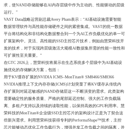
求，使NAND存储能够在AI内存层级中作为主动的、性能驱动的层级
运行。”
VAST Data战略运营副总裁Avery Pham表示：“AI基础设施需要智能
数据管理软件与高性能存储硬件之间的紧密集成。VAST的统一数据
平台将结构化和非结构化数据整合到一个为AI工作负载优化的单一可
扩展架构中。灵活、高性能的SSD主控芯片技术，例如由慧荣科技开
发的技术，对于实现跨层级激活大规模AI数据集所需的性能一致性和
可扩展性至关重要。”
在GTC 2026上，慧荣科技将展示在生态系统多个层级中为AI基础设
施优化的存储解决方案，包括：
用于KV缓存扩展的NVIDIA ICMS–MonTitan® SM8466/SM8366
NVIDIA推理上下文内存存储(ICMS)计划突显了将KV缓存从传统内
存扩展到对延迟敏感的NAND存储层这一不断演变的需求。此类架构
需要确定性的服务质量、严格的尾部延迟控制、强大的工作负载隔
离、多租户支持以及持续的读取性能，以保持高效的GPU利用率。慧
荣科技的MonTitan®企业级SSD主控芯片的架构设计正是为了契合这
些新兴需求。利用慧荣科技获得专利的PerformaShape™技术，主控
芯片能够动态优化工作负载行为，增强并发工作负载之间的隔离，并