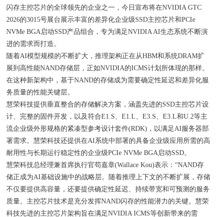
闪存主控芯片的全球领先的企业之一，今日宣布将在NVIDIA GTC
2026的3015号展台展示丰富的差异化企业级SSD主控芯片和PCIe
NVMe BGA启动SSD产品组合，专为满足NVIDIA AI生态系统不断演
进的需求而打造。
随着AI模型规模的不断扩大，推理架构正在从HBM和系统DRAM扩
展到高性能NAND存储层，正如NVIDIA的ICMS计划所体现的那样。
在这种新架构中，基于NAND的存储成为需要确定性延迟和差异化服
务质量的性能关键层。
慧荣科技提供垂直整合的存储解决方案，涵盖先进的SSD主控芯片设
计、完整的固件开发，以及符合E1.S、E1.L、E3.S、E3.L和U.2等主
流企业级外形规格的紧凑型参考设计套件(RDK)，以满足AI服务器部
署需求。慧荣科技还提供在AI系统中部署的具备企业级应用所需的高
耐用性与长期运行稳定性的企业级PCIe NVMe BGA启动SSD。
慧荣科技总经理兼首席执行官苟嘉章(Wallace Kou)表示：“NAND存
储正成为AI基础设施中的战略层。随着推理上下文的不断扩展，存储
不仅要提供高容量，还要提供确定性延迟、持续带宽和可预测的服务
质量。主控芯片技术是充分发挥NAND闪存的性能潜力的关键。慧荣
科技先进的主控芯片架构旨在满足NVIDIA ICMS等创新带来的需