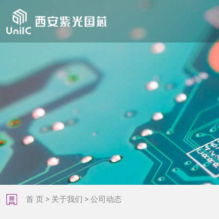
首 页
关于我们
公司动态
>
>