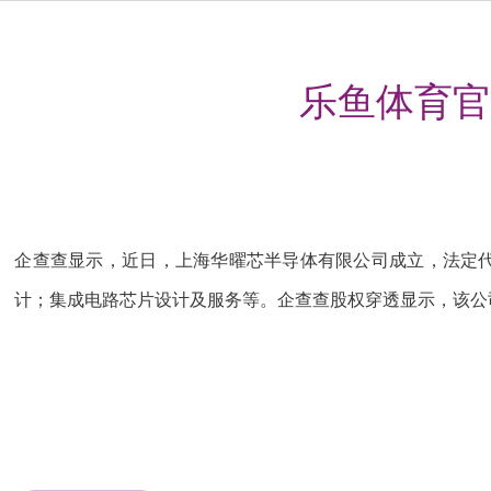
乐鱼体育官
企查查显示，近日，上海华曜芯半导体有限公司成立，法定代
计；集成电路芯片设计及服务等。企查查股权穿透显示，该公