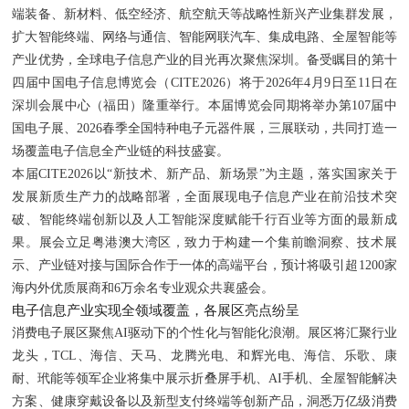
端装备、新材料、低空经济、航空航天等战略性新兴产业集群发展，
扩大智能终端、网络与通信、智能网联汽车、集成电路、全屋智能等
产业优势，全球电子信息产业的目光再次聚焦深圳。备受瞩目的第十
四届中国电子信息博览会（CITE2026）将于2026年4月9日至11日在
深圳会展中心（福田）隆重举行。本届博览会同期将举办第107届中
国电子展、2026春季全国特种电子元器件展，三展联动，共同打造一
场覆盖电子信息全产业链的科技盛宴。
本届CITE2026以“新技术、新产品、新场景”为主题，落实国家关于
发展新质生产力的战略部署，全面展现电子信息产业在前沿技术突
破、智能终端创新以及人工智能深度赋能千行百业等方面的最新成
果。展会立足粤港澳大湾区，致力于构建一个集前瞻洞察、技术展
示、产业链对接与国际合作于一体的高端平台，预计将吸引超1200家
海内外优质展商和6万余名专业观众共襄盛会。
电子信息产业实现全领域覆盖，各展区亮点纷呈
消费电子展区聚焦AI驱动下的个性化与智能化浪潮。展区将汇聚行业
龙头，TCL、海信、天马、龙腾光电、和辉光电、海信、乐歌、康
耐、玳能等领军企业将集中展示折叠屏手机、AI手机、全屋智能解决
方案、健康穿戴设备以及新型支付终端等创新产品，洞悉万亿级消费