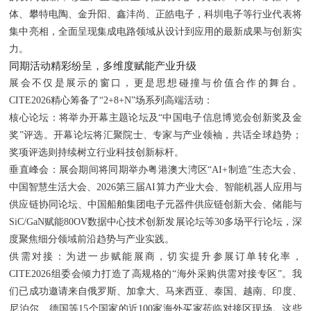
体、攀特电陶、金升阳、鑫沣尚、正皓电子，科圳电子等行业代表将
集中亮相，全面呈现集成电路领域从设计到应用的最新成果与创新实
力。
同期活动精彩纷呈，多维度赋能产业升级
展会不仅是展示的窗口，更是思想碰撞与价值合作的舞台。
CITE2026精心筹备了“2+8+N”场系列高端活动：
核心论坛：将举办开幕主题论坛及“中国电子信息博览会创新奖及金
奖”评选。开幕论坛将汇聚院士、专家与产业领袖，共话全球趋势；
奖项评选则持续树立行业科技创新标杆。
垂直峰会：展会期间将同期举办粤港澳大湾区“AI+制造”生态大会、
中国智慧生活大会、2026第三届AI算力产业大会、智能机器人应用与
供应链协同论坛、中国船舶集团电子元器件供应链创新大会、储能与
SiC/GaN赋能80OV数据中心技术创新发展论坛等30多场平行论坛，深
度聚焦细分领域前沿趋势与产业实践。
供需对接：为进一步赋能展商，切实提升参展订单转化率，
CITE2026组委会倾力打造了高规格的“海外采购供需对接专区”。我
们已成功邀请来自俄罗斯、加拿大、马来西亚、泰国、越南、印度、
尼泊尔、德国等15个国家的近100家海外买家莅临对接区现场。这些