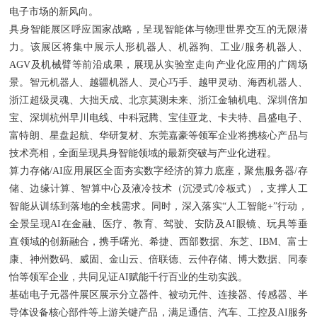
电子市场的新风向。
具身智能展区呼应国家战略，呈现智能体与物理世界交互的无限潜
力。该展区将集中展示人形机器人、机器狗、工业/服务机器人、
AGV及机械臂等前沿成果，展现从实验室走向产业化应用的广阔场
景。智元机器人、越疆机器人、灵心巧手、越甲灵动、海西机器人、
浙江超级灵魂、大拙天成、北京莫测未来、浙江金轴机电、深圳倍加
宝、深圳杭州早川电线、中科冠腾、宝佳亚龙、卡夫特、昌盛电子、
富特朗、星盘起航、华研复材、东莞嘉豪等领军企业将携核心产品与
技术亮相，全面呈现具身智能领域的最新突破与产业化进程。
算力存储/AI应用展区全面夯实数字经济的算力底座，聚焦服务器/存
储、边缘计算、智算中心及液冷技术（沉浸式/冷板式），支撑人工
智能从训练到落地的全栈需求。同时，深入落实“人工智能+”行动，
全景呈现AI在金融、医疗、教育、驾驶、安防及AI眼镜、玩具等垂
直领域的创新融合，携手曙光、希捷、西部数据、东芝、IBM、富士
康、神州数码、威固、金山云、倍联德、云仲存储、博大数据、同泰
怡等领军企业，共同见证AI赋能千行百业的生动实践。
基础电子元器件展区展示分立器件、被动元件、连接器、传感器、半
导体设备核心部件等上游关键产品，满足通信、汽车、工控及AI服务