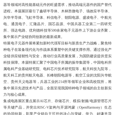
器等领域对高性能基础元件的旺盛需求，推动高端元器件的国产替代
进程。本届展区吸引了鑫研半导体、木林胜微电子、场效应半导体、
兴华半导体、飞虹半导体、科信电子、朝阳电源、盛凌电子、中航光
电、通茂电子、汇隆晶片、国芯晶源、中国兵器工业第二一四研究
所、强达电路、优利德科技等500余家电子元器件上下游企业齐聚，
集中展示产业链协同创新的最新成果。
特展电子元器件展将紧扣新时代强军目标与新质生产力战略，聚焦特
种电子在装备现代化与作战体系重塑中的关键支撑作用。通过强化产
业链供应链韧性与安全，推动行业高质量发展，为国防建设提供坚实
科技保障。本届特展汇聚了中国电子所属的振华集团等，中国电科所
属电科产业基础研究院、电科芯片技术研究院等，航天科技九院等，
航天科工的贵州航天电器、长峰朝阳电源等，航空工业的沈阳兴华航
空、贵州天义电器等，兵器工业的214所等领军企业和高校院所，将
集中展示先进技术与产品，全面呈现我国特种电子领域的自主创新实
力与核心成果。
集成电路展区重点展示AI芯片、存储芯片、模拟/射频/电源管理芯片
等关键产品，并突出RISC-V架构与开源鸿蒙（OpenHarmony）生态
的协同创新，彰显产业链自主可控的决心与突破。华力、矽谦半导