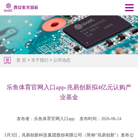
>
>
首 页
关于我们
公司动态
乐鱼体育官网入口app-兆易创新拟4亿元认购产
业基金
发布者：乐鱼体育官网入口app
发布时间：2026-06-24
3月3日，兆易创新科技集团股份有限公司（简称“兆易创新”）发布公