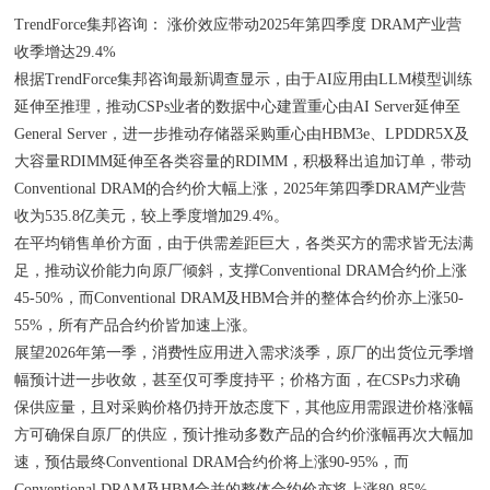
TrendForce集邦咨询： 涨价效应带动2025年第四季度 DRAM产业营
收季增达29.4%
根据TrendForce集邦咨询最新调查显示，由于AI应用由LLM模型训练
延伸至推理，推动CSPs业者的数据中心建置重心由AI Server延伸至
General Server，进一步推动存储器采购重心由HBM3e、LPDDR5X及
大容量RDIMM延伸至各类容量的RDIMM，积极释出追加订单，带动
Conventional DRAM的合约价大幅上涨，2025年第四季DRAM产业营
收为535.8亿美元，较上季度增加29.4%。
在平均销售单价方面，由于供需差距巨大，各类买方的需求皆无法满
足，推动议价能力向原厂倾斜，支撑Conventional DRAM合约价上涨
45-50%，而Conventional DRAM及HBM合并的整体合约价亦上涨50-
55%，所有产品合约价皆加速上涨。
展望2026年第一季，消费性应用进入需求淡季，原厂的出货位元季增
幅预计进一步收敛，甚至仅可季度持平；价格方面，在CSPs力求确
保供应量，且对采购价格仍持开放态度下，其他应用需跟进价格涨幅
方可确保自原厂的供应，预计推动多数产品的合约价涨幅再次大幅加
速，预估最终Conventional DRAM合约价将上涨90-95%，而
Conventional DRAM及HBM合并的整体合约价亦将上涨80-85%。