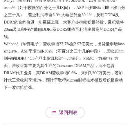
Nanya（南亚科）营收季增54.7%至9.70亿美元，出货量季增low-
teens%（处于较低的百分之十几区间），ASP上涨30s%（即上涨百分
之三十几），营业利润率自6.0%大幅提升至39.1%，反映DDR4及
DDR3的合约价进一步巨幅上涨，大客户亦持续积极补货，且积极将
20nm及1B制程产能由DDR3及DDR5挪移至利润率最高的DDR4产品
线。
Winbond（华邦电子）营收季增33.7%至2.97亿美元，出货量季增low-
single%，ASP季增mid-30s%（即百分之三十几的中段），反映20nm
制程的DDR4 4Gb产品出货规模进一步提升。PSMC（力积电）方
面，营收计算主要为其生产的Consumer DRAM产品，而不包含
DRAM代工业务，其DRAM营收季增0.6%，来到3,300万美元，若加
计代工营收则季增5%，预计于取得Micron制程技术授权后积极启动
下一波供给扩张。
返回列表