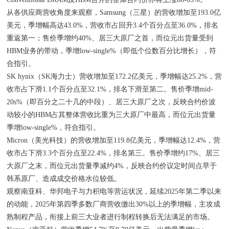
从各供应商营收角度来观察，Samsung（三星）的营收增加至193.0亿
美元，季增幅高达43.0%，营收市占回升3.4个百分点至36.0%，排名
重返第一；售价季增约40%、居三大原厂之首，而位元出货量受到
HBM业务的带动，季增low-single%（即低个位数百分比增长），符
合指引。
SK hynix（SK海力士）营收增加至172.2亿美元，季增幅达25.2%，营
收市占下滑1.1个百分点至32.1%，排名下滑至第二。售价季增mid-
20s%（即百分之二十几的中段）、居三大原厂之次，反映合约价波
动较小的HBM占其整体营收比重为三大原厂中最高，而位元出货量
季增low-single%，符合指引。
Micron（美光科技）的营收增加至119.8亿美元，季增幅达12.4%，营
收市占下滑3.3个百分点至22.4%，排名第三。售价季增约17%、居三
大原厂之末，而位元出货量季减约4%，反映合约价议定时间点早于
韩系原厂、造成成交价格水位较低。
观察南亚科、华邦电子与力积电等营运状况，延续2025年第二季以来
的动能，2025年第四季多数厂商营收缴出30%以上的季增幅，主攻成
熟制程产品，衔接上前三大业者进行制程转换后无法满足的市场。