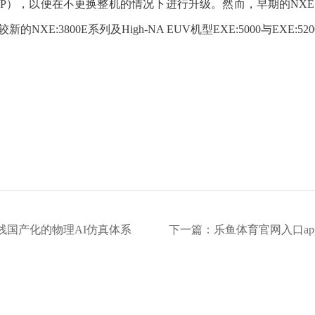
EP），以便在不更换整机的情况下进行升级。然而，早期的NXE:
800E系列及High-NA EUV机型EXE:5000与EXE:520
全栈国产化的物理AI仿真体系
下一篇：乐鱼体育官网入口app