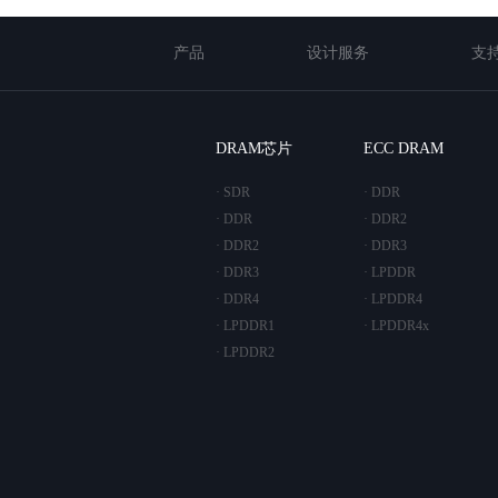
产品
设计服务
支
DRAM芯片
ECC DRAM
· SDR
· DDR
· DDR
· DDR2
· DDR2
· DDR3
· DDR3
· LPDDR
· DDR4
· LPDDR4
· LPDDR1
· LPDDR4x
· LPDDR2