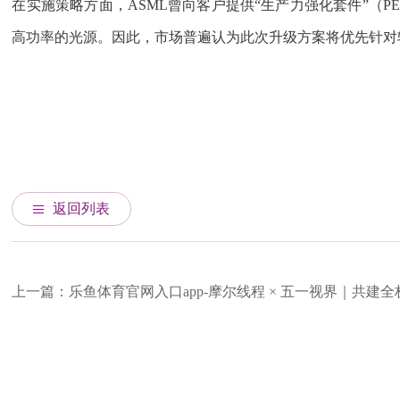
在实施策略方面，ASML曾向客户提供“生产力强化套件”（P
高功率的光源。因此，市场普遍认为此次升级方案将优先针对较新的NXE:3
返回列表
上一篇：乐鱼体育官网入口app-摩尔线程 × 五一视界｜共建