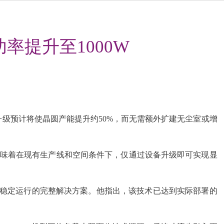
功率提升至1000W
一升级预计将使晶圆产能提升约50%，而无需额外扩建无尘室或增
这意味着在现有生产线和空间条件下，仅通过设备升级即可实现显
产环境中稳定运行的完整解决方案。他指出，该技术已达到实际部署的