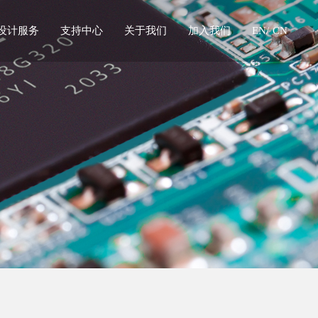
设计服务
支持中心
关于我们
加入我们
EN/
CN