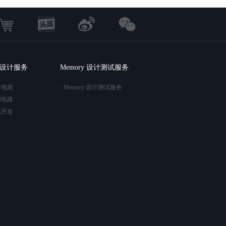
C 设计服务
Memory 设计测试服务
字电路
· Memory 设计测试服务
拟电路
试开发