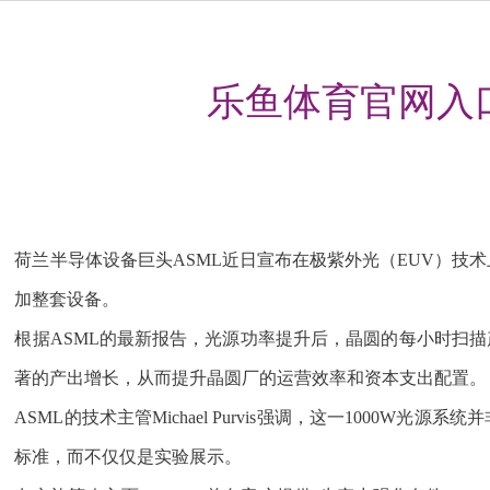
乐鱼体育官网入口a
荷兰半导体设备巨头ASML近日宣布在极紫外光（EUV）技术
加整套设备。
根据ASML的最新报告，光源功率提升后，晶圆的每小时扫描
著的产出增长，从而提升晶圆厂的运营效率和资本支出配置。
ASML的技术主管Michael Purvis强调，这一10
标准，而不仅仅是实验展示。