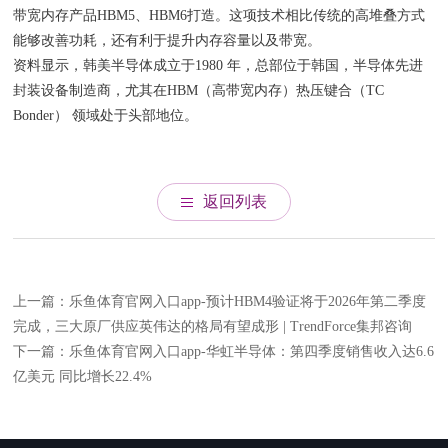
带宽内存产品HBM5、HBM6打造。这项技术相比传统的高堆叠方式
能够改善功耗，还有利于提升内存容量以及带宽。
资料显示，韩美半导体成立于1980 年，总部位于韩国，半导体先进
封装设备制造商，尤其在HBM（高带宽内存）热压键合（TC
Bonder） 领域处于头部地位。
返回列表
上一篇：乐鱼体育官网入口app-预计HBM4验证将于2026年第二季度
完成，三大原厂供应英伟达的格局有望成形 | TrendForce集邦咨询
下一篇：乐鱼体育官网入口app-华虹半导体：第四季度销售收入达6.6
亿美元 同比增长22.4%