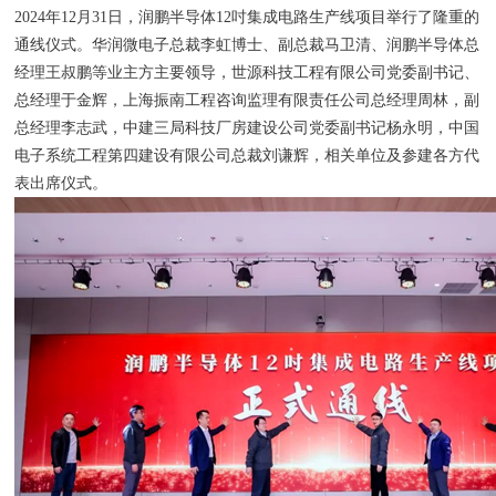
2024年12月31日，润鹏半导体12吋集成电路生产线项目举行了隆重的
通线仪式。华润微电子总裁李虹博士、副总裁马卫清、润鹏半导体总
经理王叔鹏等业主方主要领导，世源科技工程有限公司党委副书记、
总经理于金辉，上海振南工程咨询监理有限责任公司总经理周林，副
总经理李志武，中建三局科技厂房建设公司党委副书记杨永明，中国
电子系统工程第四建设有限公司总裁刘谦辉，相关单位及参建各方代
表出席仪式。