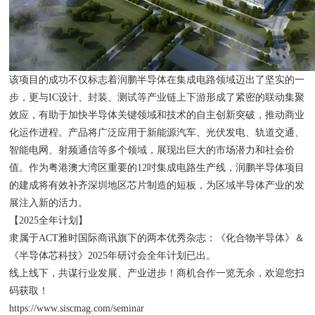
该项目的成功不仅标志着润鹏半导体在集成电路领域迈出了坚实的一
步，更与IC设计、封装、测试等产业链上下游形成了紧密的联动集聚
效应，有助于加快半导体关键领域和技术的自主创新突破，推动商业
化运作进程。产品将广泛应用于新能源汽车、光伏发电、轨道交通、
智能电网、射频通信等多个领域，展现出巨大的市场潜力和社会价
值。作为粤港澳大湾区重要的12吋集成电路生产线，润鹏半导体项目
的建成将有效补齐深圳地区芯片制造的短板，为区域半导体产业的发
展注入新的活力。
【2025全年计划】
隶属于ACT雅时国际商讯旗下的两本优秀杂志：《化合物半导体》＆
《半导体芯科技》2025年研讨会全年计划已出。
线上线下，共谋行业发展、产业进步！商机合作一览无余，欢迎您扫
码获取！
https://www.siscmag.com/seminar