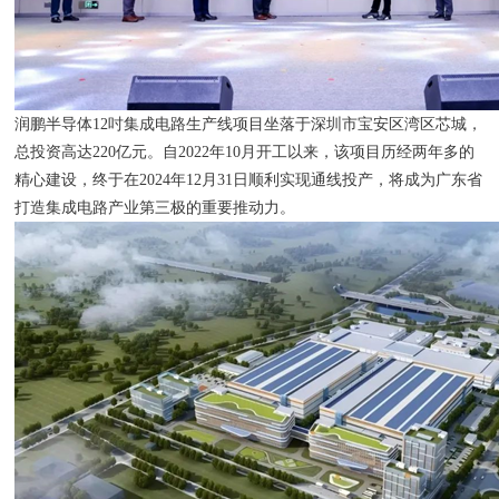
润鹏半导体12吋集成电路生产线项目坐落于深圳市宝安区湾区芯城，
总投资高达220亿元。自2022年10月开工以来，该项目历经两年多的
精心建设，终于在2024年12月31日顺利实现通线投产，将成为广东省
打造集成电路产业第三极的重要推动力。